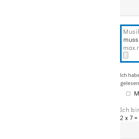
Musi
muss
max.
Ich hab
gelesen
M
Ich bi
2 x 7 =