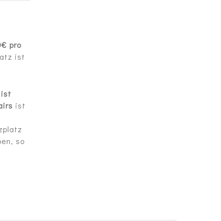
0€ pro
atz ist
 ist
airs
ist
zplatz
en, so