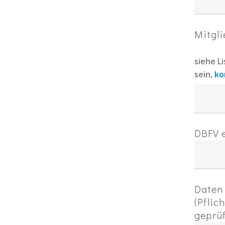
Mitgli
siehe L
sein,
ko
DBFV e
Daten
(Pflic
geprüf