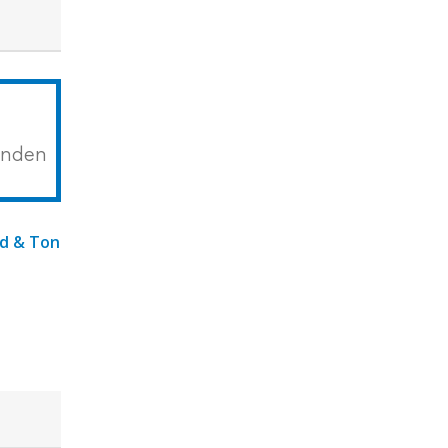
unden
ld & Ton