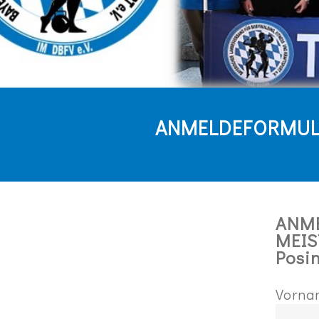
ANMELDEFORMU
ANME
MEIS
Posi
Vorna